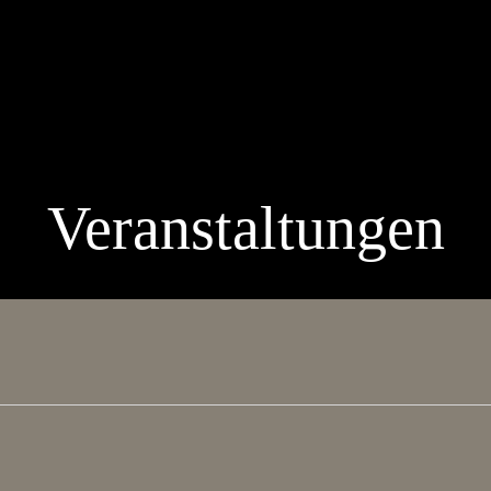
Veranstaltungen