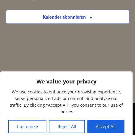
r
s
2025
Kalender abonnieren
a
i
n
c
s
h
t
t
a
e
We value your privacy
l
We use cookies to enhance your browsing experience,
n
serve personalized ads or content, and analyze our
t
traffic. By clicking "Accept All", you consent to our use of
-
cookies.
u
© 2026 Corax Strelitz e.V.. Created using WordPress
N
and
Colibri
n
Customize
Reject All
Accept All