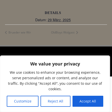
DETAILS
Datum:
29 März, 2025
Brueder wie Wir
OldBoys Wolgast
© 2026 Corax Strelitz e.V.. Created using WordPress
We value your privacy
and
Colibri
We use cookies to enhance your browsing experience,
serve personalized ads or content, and analyze our
traffic. By clicking "Accept All", you consent to our use of
cookies.
Customize
Reject All
Accept All