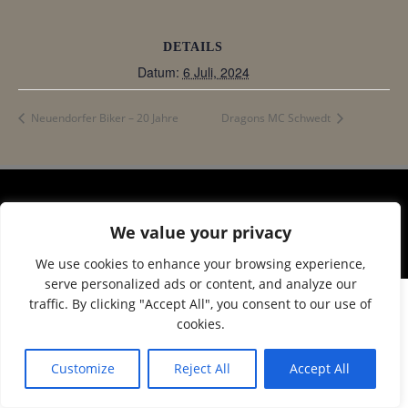
DETAILS
Datum:
6 Juli, 2024
Neuendorfer Biker – 20 Jahre
Dragons MC Schwedt
© 2026 Corax Strelitz e.V.. Created using WordPress
We value your privacy
and
Colibri
We use cookies to enhance your browsing experience,
serve personalized ads or content, and analyze our
traffic. By clicking "Accept All", you consent to our use of
cookies.
Customize
Reject All
Accept All