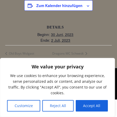
Zum Kalender hinzufügen
DETAILS
Beginn:
30 Juni, 2023
Ende:
2 Juli, 2023
Old Boys Wolgast
Dragons MC Schwedt
We value your privacy
We use cookies to enhance your browsing experience,
© 2026 Corax Strelitz e.V.. Created using WordPress
serve personalized ads or content, and analyze our
and
Colibri
traffic. By clicking "Accept All", you consent to our use of
cookies.
Customize
Reject All
Accept All