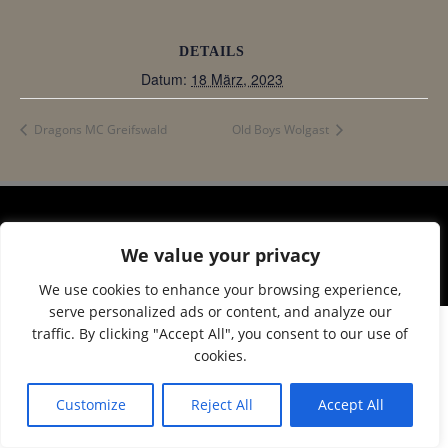
DETAILS
Datum:
18 März, 2023
Dragons MC Greifswald
Old Boys Wolgast
© 2026 Corax Strelitz e.V.. Created using WordPress
We value your privacy
and
Colibri
We use cookies to enhance your browsing experience,
serve personalized ads or content, and analyze our
traffic. By clicking "Accept All", you consent to our use of
cookies.
Customize
Reject All
Accept All